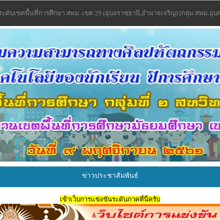
 ระดับเขตพื้นที่การศึกษา สพม. เขต 29 (อุบลราชธานี,อำนาจเจริญ) [กลุ่ม สพม.อุบ
ข่าวประชาสัมพันธ์
เข้าเว็บการแข่งขันระดับภาคที่นี่ครับ