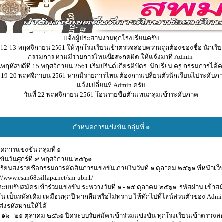
แจ้งผู้ประสานงานทุกโรงเรียนครับ
ี่ 12-13 พฤศจิกายน 2561 ให้ทุกโรงเรียนเข้าตรวจสอบความถูกต้องของชื่อ นักเรีย
กรรมการ หามมีรายการไหนชื่อสะกดผิด ให้แจ้งมาที่ Admin
นพฤหัสบดีที่ 15 พฤศจิกายน 2561 เริ่มปรินต์เกียรติบัตร นักเรียน ครู กรรมการได้ค
ี่ 19-20 พฤศจิกายน 2561 หากมีรายการไหน ต้องการเปลี่ยนตัวนักเรียนไประดับภ
แจ้งเปลี่ยนที่ Admin ครับ
วันที่ 22 พฤศจิกายน 2561 โอนรายชื่อตัวแทนกลุ่มเข้าระดับภาค
กำหนดการแข่งขัน กลุ่มที่ ๑
การแข่งขัน กลุ่มที่ ๑
งขันวันศุกร์ที่ ๙ พฤศจิกายน ๒๕๖๑
เรียนส่งรายชื่อกรรมการตัดสินการแข่งขัน ภายในวันที่ ๑ ตุลาคม ๒๕๖๑ ที่หน้าเว็
://www.esan68.sillapa.net/sm-ubn1/
ดระบบรับสมัครเข้าร่วมแข่งขัน ระหว่างวันที่ ๑ - ๑๕ ตุลาคม ๒๕๖๑ รหัสผ่าน เข้าส
ัน เป็นรหัสเดิม เหมือนทุกปี หากลืมหรือไม่ทราบ ให้ทักไปที่ไลน์ส่วนตัวของ Admin
ส่งรหัสผ่านให้ได้
ที่ ๑๖ - ๒๑ ตุลาคม ๒๕๖๑ ปิดระบบรับสมัครเข้าร่วมแข่งขัน ทุกโรงเรียนเข้าตรวจส