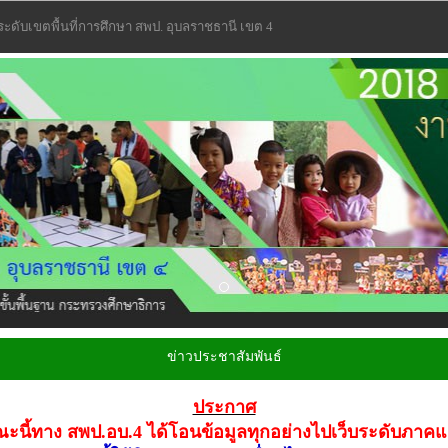
 ระดับเขตพื้นที่การศึกษา สพป. อุบลราชธานี เขต 4
ข่าวประชาสัมพันธ์
ประกาศ
ะนี้ทาง สพป.อบ.4 ได้โอนข้อมูลทุกอย่างไปเว็บระดับภาคแ