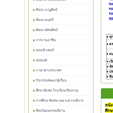
ขอเ
ขอ
ศิลปะ-นาฏศิลป์
ขอเ
ขอ
ศิลปะ-ดนตรี
ศิลปะ-ทัศนศิลป์
♦
ทุ
การงานอาชีพ
♦
ตร
คอมพิวเตอร์
♦
อนุ
หุ่นยนต์
♦
เปิ
♦
จั
ภาษาต่างประเทศ
♦
ปร
♦
พิ
กิจกรรมพัฒนาผู้เรียน
ศึกษาพิเศษ โรงเรียนเรียนรวม
การศึกษาพิเศษ เฉพาะความพิการ
หนั
ศึกษ
ศิลปวัฒนธรรมอีสาน