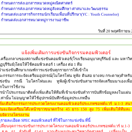
ก
ำหนดการส่งเอกสารหมวดหมู่คณิตศาสตร์
กำหนดการส่งเอกสารหมวดหมู่สังคมศึกษา ศาสนาและวัฒนธรรม
กำหนดส่งเอกสารกิจกรรมนักเรียนเพื่อนที่ปรึกษา(YC : Youth Counselor)
กำหนดส่งเอกสารหมวดหมู่การงานอาชีพ
วันที่ 20 พฤศจิกายน
แจ้งเพิ่มเติมการแข่งขันกิจกรรมคอมพิวเตอร์
้เครื่องกลางของสถานที่แข่งขันคอมพิวเตอร์(โรงเรียนอนุบาลบุรีรัมย์ และ มหาวิ
ฏบุรีรัมย์)โดยให้ใช้คอมพิวเตอร์ 1 เครื่อง ต่อ 1 ทีม
้เข้าแข่งขันศึกษาเกณฑ์การแข่งขันทุกรายการให้เข้าใจ
ณะกรรมการจะจัดเตรียมอุปกรณ์(ไมโครโฟน หูฟัง ดินสอ ยางลบ กระดาษ)สำหรับ
ข่งขัน กรณ๊ ไมโครโฟนและ หูฟังผู้เข้าแข่งขันสามารถจัดเตรียมมาเองเพื่
กในการใช้งาน
รนำโปรแกรมมาติดตั้งเพิ่มเติมให้ทีมที่เข้าแข่งขันทำการบันทึกข้อมูลลงในแผ่
ท่านั้น ไม่อนุญาตให้ใช้อุปกรณ์บันทึกข้อมูลประเภทอื่น
เพิ่มเติมกิจกรรมการประกวดโครงงานคอมพิวเตอร์ประเภทซอฟต์แวร์ ม.1-3 สน
ันจะจัดเตรียมโต๊ะหน้าขาวขนาดกว้าง 45 ยาว 150 สูง 75 เพิ่มเติมให้ทีมละ 
ับจัดวางโครงงาน
ูรายละเอียด SPEC คอมพิวเตอร์ ที่ใช้ในการแข่งขัน ที่นี้
เปลี่ยนจุดการแข่งขันการประกวดโครงงานคอมพิวเตอร์ประเภทซอฟต์แวร์ ม.1-3 
8 ธ.ค. 61 ลำดับที่ 41-61 จากเดิมหอประชุมวิชชาอัตศาสตร์ เปลี่ยนเป็น 