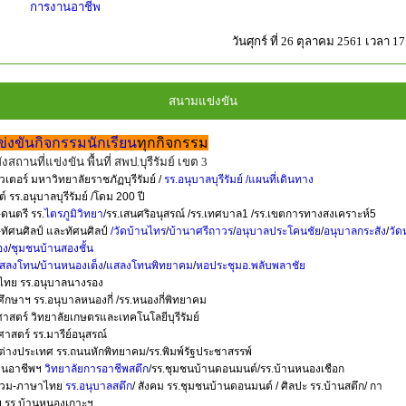
การงานอาชีพ
วันศุกร์ ที่ 26 ตุลาคม 2561 เวลา 17
สนามแข่งขัน
ข่งขันกิจกรรมนักเรียน
ทุกกิจกรรม
งสถานที่แข่งขัน พื้นที่ สพป.บุรีรัมย์ เขต 3
เตอร์ มหาวิทยาลัยราชภัฏบุรีรัมย์ /
รร.อนุบาลบุรีรัมย์
/แผนที่เดินทาง
ต์ รร.อนุบาลบุรีรัมย์ /โดม 200 ปี
-ดนตรี รร.
ไตรภูมิวิทยา
/รร.เสนศริอนุสรณ์ /รร.เทศบาล1 /รร.เขตการทางสงเคราะห์5
-ทัศนศิลป์ และทัศนศิลป์
/วัดบ้านไทร
/
บ้านาศรีถาวร
/
อนุบาลประโคนชัย
/
อนุบาลกระสัง
/
วัด
อง
/
ชุมชนบ้านสองชั้น
แสลงโทน
/
บ้านหนองเต็ง
/
แสลงโทนพิทยาคม
/
หอประชุมอ.พลับพลาชัย
ทย รร.อนุบาลนางรอง
ศึกษาฯ รร.อนุบาลหนองกี่ /รร.หนองกี่พิทยาคม
าสตร์ วิทยาลัยเกษตรและเทคโนโลยีบุรีรัมย์
ศาสตร์ รร.มารีย์อนุสรณ์
่างประเทศ รร.ถนนหักพิทยาคม/รร.พิมพ์รัฐประชาสรรพ์
านอาชีพฯ
วิทยาลัยการอาชีพสตึก
/รร.ชุมชนบ้านดอนมนต์/รร.บ้านหนองเชือก
นรวม-ภาษาไทย
รร.อนุบาลสตึก
/ สังคม รร.ชุมชนบ้านดอนมนต์ / ศิลปะ รร.บ้านสตึก/ กา
 รร.บ้านหนองเกาะฯ