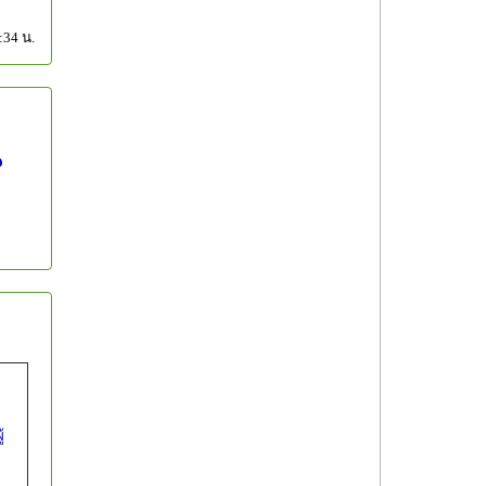
:34 น.
น
้