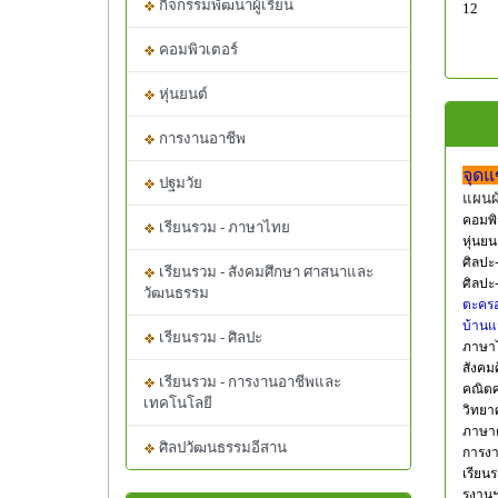
กิจกรรมพัฒนาผู้เรียน
12
คอมพิวเตอร์
หุ่นยนต์
การงานอาชีพ
จุดแ
ปฐมวัย
แผนผั
คอมพิว
เรียนรวม - ภาษาไทย
หุ่นยน
ศิลปะ
เรียนรวม - สังคมศึกษา ศาสนาและ
ศิลปะ
วัฒนธรรม
ตะคร
บ้าน
เรียนรวม - ศิลปะ
ภาษาไ
สังคม
เรียนรวม - การงานอาชีพและ
คณิตศ
เทคโนโลยี
วิทยา
ภาษาต
ศิลปวัฒนธรรมอีสาน
การง
เรีย
รงานฯ