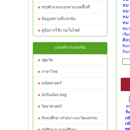
หมว
สรุปตัวแทนแยกตามเขตพื้นที่
หมว
หมว
ข้อมูลสถานที่แข่งขัน
หมว
หมว
คู่มือการใช้งานเว็บไซต์
เรี
ศิล
กิจก
เกณฑ์การแข่งขัน
กิจ
ปฐมวัย
ภาษาไทย
คณิตศาสตร์
นักบินน้อย สพฐ.
วิทยาศาสตร์
สังคมศึกษา ศาสนา และวัฒนธรรม
เ
ปล
เปล
ขอเ
สุขศึกษาและพลศึกษา