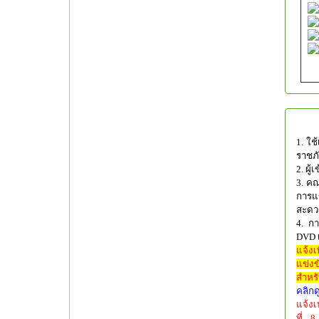
1. ใช
ราชภั
2. ผู
3. ค
การแ
สะดว
4. กา
DVD เ
แจ้ง
แข่งข
สำหร
คลิกด
แจ้ง
ที่ 