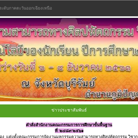
1 ระดับภาคตะวันออกเฉียงเหนือ
ข่าวประชาสัมพันธ์
คำสั่งสำนักงานคณะกรรมการการศึกษาขั้นพื้นฐาน
ที่ ๒๔๘๙/๒๕๖๑
รื่อง แต่งตั้งคณะกรรมการจัดงานมหกรรมความสามารถทางศิลปหัตถกรรม วิชาก