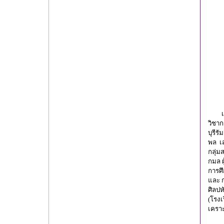
เมื่
วิชาก
บุรี
พล เส
กลุ่ม
กมล ผ
การศึ
และ ก
ศิลปห
(โรง
เคราะ