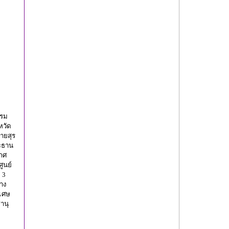
รรม
หวัด
ายสุร
ระธาน
เกศ
ูนย์
 3
ทาง
ิเศษ
านุ