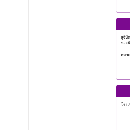
สูจิ
ของนั
หมวดห
โรงเ