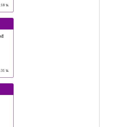
:18 น.
ยี
:31 น.