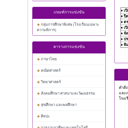
♦
เป
เกณฑ์การแข่งขัน
♦
ปิ
♦
ตร
กลุ่มการศึกษาพิเศษ (โรงเรียนเฉพาะ
♦
เปิ
ความพิการ)
♦
จั
♦
ปร
♦
พิ
ตารางการแข่งขัน
ภาษาไทย
คณิตศาสตร์
วิทยาศาสตร์
คำสั
และเ
สังคมศึกษา ศาสนาและวัฒนธรรม
โรงเ
สุขศึกษา และพลศึกษา
ศิลปะ
การงานอาชีพและเทคโนโลยี