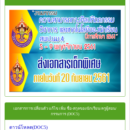
เอกสารการเปลี่ยนตัว แก้ไข เพิ่ม ชื่อ-สกุลของนักเรียน/ครูผู้สอน/
กรรมการ (DOC5)
ดาวน์โหลด(DOC5)