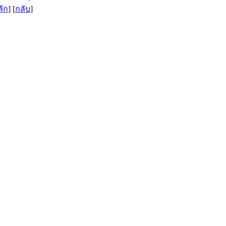
ลัก
] [
กลับ
]