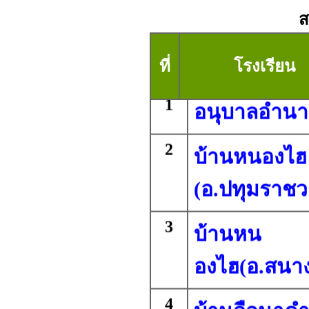
ส
ที่
โรงเรียน
1
อนุบาลอำนา
2
บ้านหนองไฮ
(อ.ปทุมราชว
3
บ้านหน
องไฮ(อ.สนา
4
บ้านลือนาค