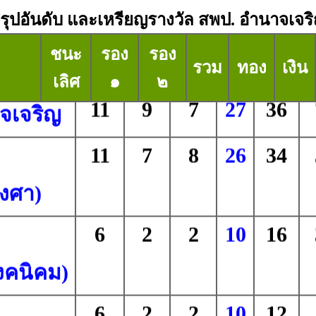
รุปอันดับ และเหรียญรางวัล สพป. อำนาจเจร
ชนะ
รอง
รอง
รวม
ทอง
เงิน
เลิศ
๑
๒
11
9
7
27
36
จเจริญ
11
7
8
26
34
งศา)
6
2
2
10
16
งคนิคม)
6
2
2
10
12
ำ