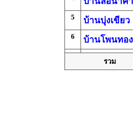
5
บ้านบุ่งเขียว
6
บ้านโพนทอง
7
อนุบาลปทุม
รวม
วงศา
8
ชุมชนโคกสา
9
บ้านจานลา
10
เหล่าพรวนป่า