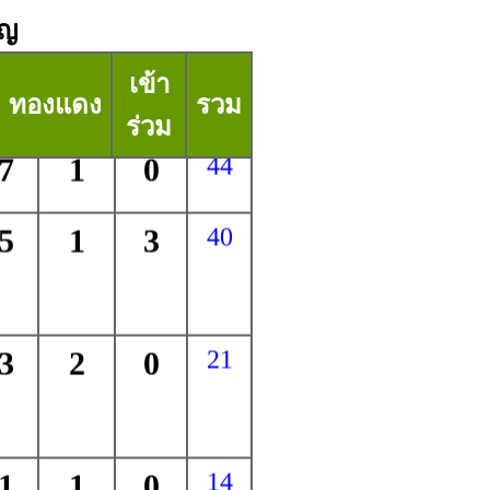
ิญ
เข้า
ทองแดง
รวม
ร่วม
7
1
0
44
5
1
3
40
3
2
0
21
1
1
0
14