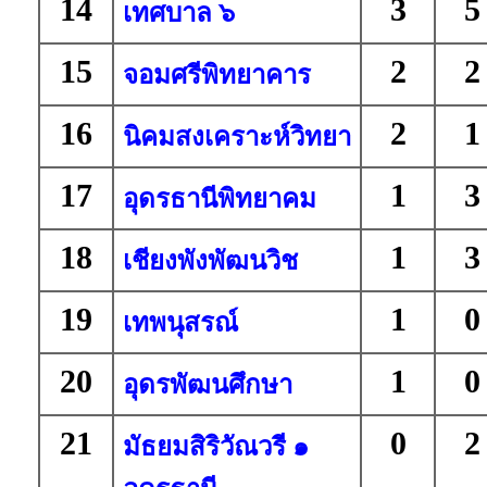
14
3
5
เทศบาล ๖
15
2
2
จอมศรีพิทยาคาร
16
2
1
นิคมสงเคราะห์วิทยา
17
1
3
อุดรธานีพิทยาคม
18
1
3
เชียงพังพัฒนวิช
19
1
0
เทพนุสรณ์
20
1
0
อุดรพัฒนศึกษา
21
0
2
มัธยมสิริวัณวรี ๑