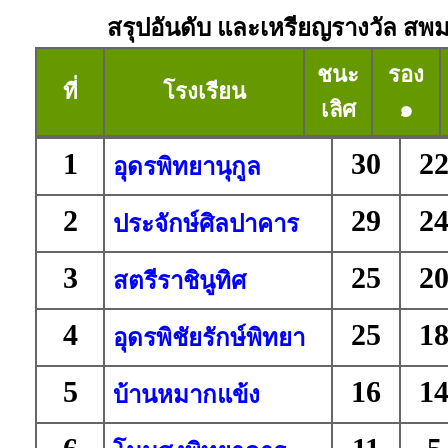
สรุปอันดับ และเหรียญรางวัล สพม. 
ชนะ
รอง
ที่
โรงเรียน
เลิศ
๑
1
30
2
อุดรพิทยานุกูล
2
29
2
ประจักษ์ศิลปาคาร
3
25
2
สตรีราชินูทิศ
4
25
1
อุดรพิชัยรักษ์พิทยา
5
16
1
บ้านหมากแข้ง